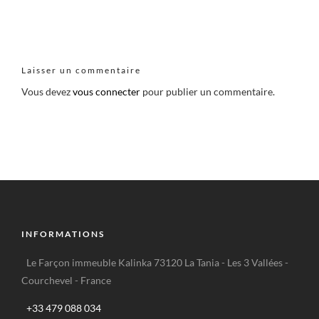
Laisser un commentaire
Vous devez
vous connecter
pour publier un commentaire.
INFORMATIONS
Le Farçon immeuble Kalinka 73120 La Tania - Les 3 Vallées -
Courchevel - France
+33 479 088 034